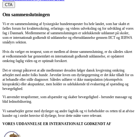
CTA
Om sammenslutningen
Vi er en sammenslutning af fysiurgiske hundeterapeuter fra hele landet, som har skabt et
fælles forum for kvalitetssikring, erfarings- og videns udveksling og for udvikling af vores
fag i Danmark. Medlemmerne af sammenslutningen er udelukkende uddannet på skoler,
som er internationalt godkendt til uddannelse og efteruddannelse gennem IICT og IEBWA
smådyrs sektion.
Hvis du vælger en terapeut, som er medlem af denne sammenslutning, er du således sikret
at vedkommende har gennemført en internationalt godkendt uddannelse, er opdateret
omkring faglig viden og er optimalt forsikret.
Det er strengt påkrævet at alle medlemmer desuden følger dansk lovgivning omkring
arbejdet med andre folks hunde. Jævnfør loven om dyrlægegerning er det ikke tilladt for os
at behandle eller stille diagnoser. Således udfører vi ikke manipulation (eksempelvis
kiropraktik) eller akupunktur, men holder os udelukkende til evaluering af spænding og
bevægelighed.
Vi anvender terapiformer, som afspænder og skaber bevægelighed - herunder massage og
blid ledmobilisering.
Vi samarbejder gerne med dyrlæger og andre fagfolk og vi forbeholder os retten til at afvise
kunder og i stedet henvise til dyrlæge, hvor dette måtte være relevant.
VORES UDDANNELSE ER INTERNATIONALT GODKENDT AF