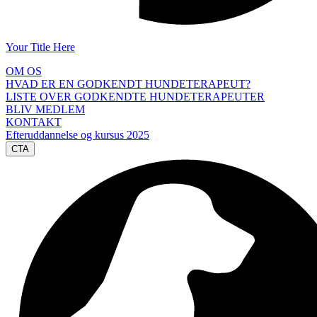
Your Title Here
OM OS
HVAD ER EN GODKENDT HUNDETERAPEUT?
LISTE OVER GODKENDTE HUNDETERAPEUTER
BLIV MEDLEM
KONTAKT
Efteruddannelse og kursus 2025
CTA